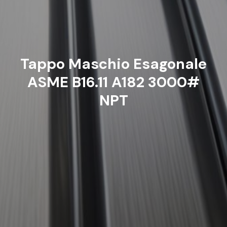
Tappo Maschio Esagonale
ASME B16.11 A182 3000#
NPT