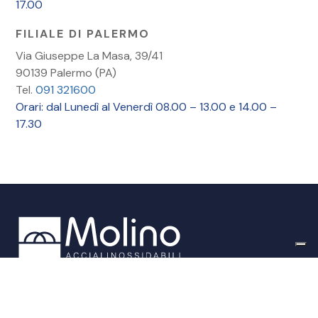
17.00
FILIALE DI PALERMO
Via Giuseppe La Masa, 39/41
90139 Palermo (PA)
Tel.
091 321600
Orari: dal Lunedì al Venerdì 08.00 – 13.00 e 14.00 –
17.30
F.lli Molino S.r.l.
Piva: 01774590838