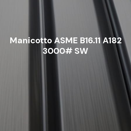
Manicotto ASME B16.11 A182
3000# SW